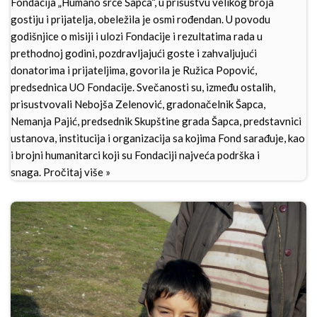
Fondacija „Humano srce Šapca“, u prisustvu velikog broja
gostiju i prijatelja, obeležila je osmi rođendan. U povodu
godišnjice o misiji i ulozi Fondacije i rezultatima rada u
prethodnoj godini, pozdravljajući goste i zahvaljujući
donatorima i prijateljima, govorila je Ružica Popović,
predsednica UO Fondacije. Svečanosti su, između ostalih,
prisustvovali Nebojša Zelenović, gradonačelnik Šapca,
Nemanja Pajić, predsednik Skupštine grada Šapca, predstavnici
ustanova, institucija i organizacija sa kojima Fond sarađuje, kao
i brojni humanitarci koji su Fondaciji najveća podrška i
snaga.
Pročitaj više »