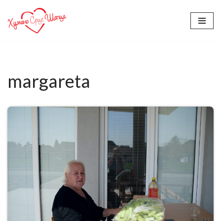
Skoči
na
sadržaj
margareta