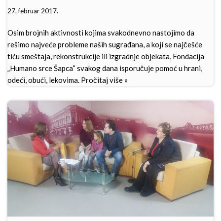
27. februar 2017.
Osim brojnih aktivnosti kojima svakodnevno nastojimo da
rešimo najveće probleme naših sugrađana, a koji se najčešće
tiću smeštaja, rekonstrukcije ili izgradnje objekata, Fondacija
„Humano srce Šapca“ svakog dana isporučuje pomoć u hrani,
odeći, obući, lekovima.
Pročitaj više »