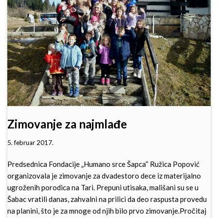
Zimovanje za najmlađe
5. februar 2017.
Predsednica Fondacije „Humano srce Šapca“ Ružica Popović
organizovala je zimovanje za dvadestoro dece iz materijalno
ugroženih porodica na Tari. Prepuni utisaka, mališani su se u
Šabac vratili danas, zahvalni na prilici da deo raspusta provedu
na planini, što je za mnoge od njih bilo prvo zimovanje.
Pročitaj