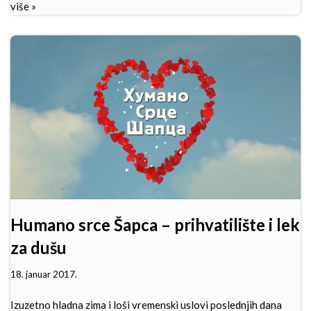
više »
Humano srce Šapca – prihvatilište i lek
za dušu
18. januar 2017.
Izuzetno hladna zima i loši vremenski uslovi poslednjih dana