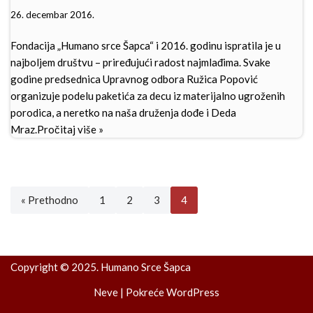
26. decembar 2016.
Fondacija „Humano srce Šapca“ i 2016. godinu ispratila je u
najboljem društvu – priređujući radost najmlađima. Svake
godine predsednica Upravnog odbora Ružica Popović
organizuje podelu paketića za decu iz materijalno ugroženih
porodica, a neretko na naša druženja dođe i Deda
Mraz.
Pročitaj više »
« Prethodno
1
2
3
4
Copyright © 2025. Humano Srce Šapca
Neve
| Pokreće
WordPress