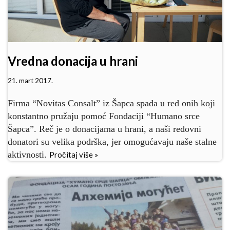
Vredna donacija u hrani
21. mart 2017.
Firma “Novitas Consalt” iz Šapca spada u red onih koji
konstantno pružaju pomoć Fondaciji “Humano srce
Šapca”. Reč je o donacijama u hrani, a naši redovni
donatori su velika podrška, jer omogućavaju naše stalne
aktivnosti.
Pročitaj više »