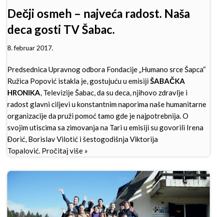
Dečji osmeh – najveća radost. Naša
deca gosti TV Šabac.
8. februar 2017.
Predsednica Upravnog odbora Fondacije „Humano srce Šapca“
Ružica Popović istakla je, gostujuću u emisiji
ŠABAČKA
HRONIKA
, Televizije Šabac, da su deca, njihovo zdravlje i
radost glavni ciljevi u konstantnim naporima naše humanitarne
organizacije da pruži pomoć tamo gde je najpotrebnija. O
svojim utiscima sa zimovanja na Tari u emisiji su govorili Irena
Đorić, Borislav Vilotić i šestogodišnja Viktorija
Topalović.
Pročitaj više »