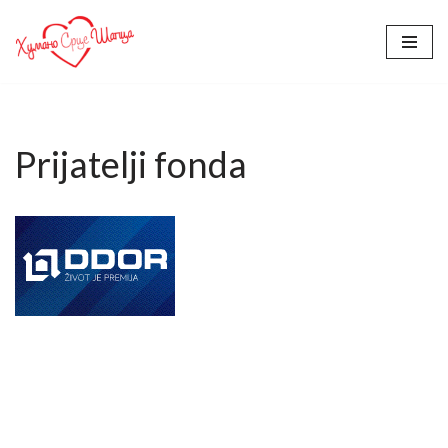
Skoči
na
sadržaj
Prijatelji fonda