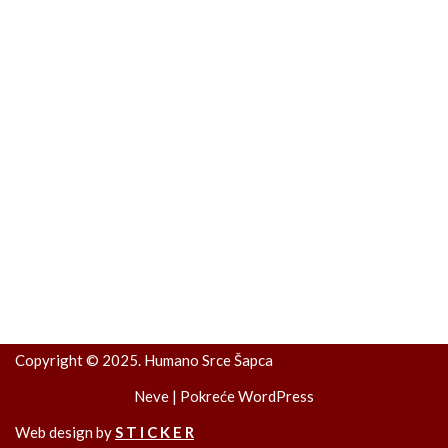
Copyright © 2025. Humano Srce Šapca
Neve
| Pokreće
WordPress
Web design by
S T I C K E R